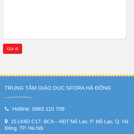
Gửi đi
TRUNG TÂM GIÁO DỤC SFORA HÀ ĐÔNG
Hotline: 0983 110 708
15 LK6D C17- BCA – KĐT Mỗ Lao. P. Mỗ Lao. Q. Hà
Đông. TP. Hà Nội